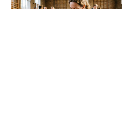
Rejoindre les Foulées Chapelaises :
Adhésion et Inscription
Rejoignez les Foulées Chapelaises : découvrez les
étapes d'inscription, les tarifs d'adhésion, les
avantages du club et comment obtenir votre
licence FFA.